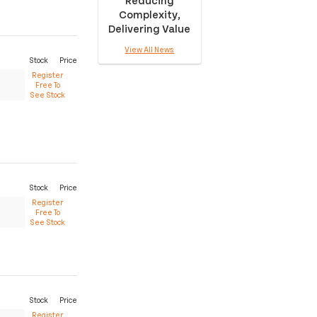
Complexity,
Delivering Value
View All News
Stock
Price
Register
Free To
See Stock
Stock
Price
Register
Free To
See Stock
Stock
Price
Register