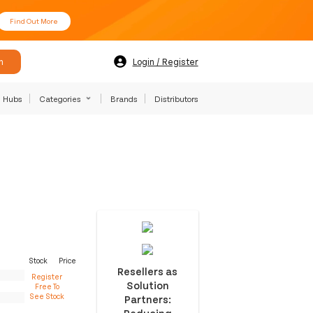
Find Out More
h
Login / Register
Hubs
Categories
Brands
Distributors
Stock
Price
Resellers as
Register
Solution
Free To
See Stock
Partners:
Reducing