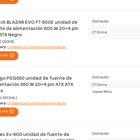
ck BLAZAR EVO FT 600E unidad de
Distributor
te de alimentación 600 W 20+4 pin
CT Online
ATX Negro
S-05003E
ory:
Unidades de fuentes de alimentación
 Info
go PSG650 unidad de fuente de
Distributor
entación 650 W 20+4 pin ATX ATX
CT Online
ro
Ingram Micro
N-385896-1
ory:
Unidades de fuentes de alimentación
 Info
ec Ev-600 unidad de fuente de
Distributor