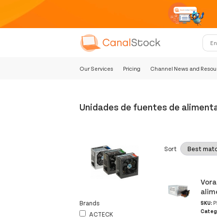
Our Services
Pricing
Channel News and Resou
Unidades de fuentes de aliment
Sort
Vora
alim
Brands
SKU:
P
Categ
ACTECK