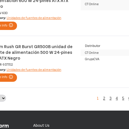
entación 600 W 24-pines ATX ATX
CT Online
ro
V-600
ory:
Unidades de fuentes de alimentación
 Info
m Rush GR Burst GR500B unidad de
Distributor
te de alimentación 500 W 24-pines
CT Online
ATX Negro
GrupoCVA
R-937702
ory:
Unidades de fuentes de alimentación
 Info
1
2
3
4
5
form
About Us