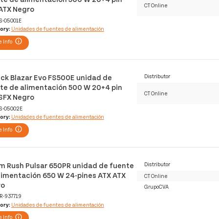
CT Online
ATX Negro
S-05001E
ory:
Unidades de fuentes de alimentación
 Info
ck Blazar Evo FS500E unidad de
Distributor
te de alimentación 500 W 20+4 pin
CT Online
SFX Negro
S-05002E
ory:
Unidades de fuentes de alimentación
 Info
m Rush Pulsar 650PR unidad de fuente
Distributor
limentación 650 W 24-pines ATX ATX
CT Online
ro
GrupoCVA
R-937719
ory:
Unidades de fuentes de alimentación
 Info