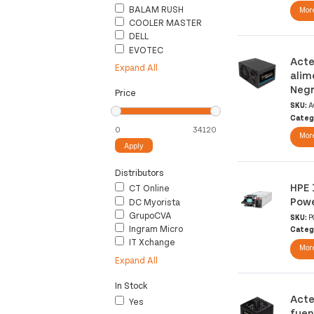
BALAM RUSH
More
COOLER MASTER
DELL
EVOTEC
Acte
Expand All
alim
Neg
Price
SKU:
A
Categ
More
Apply
Distributors
HPE 
CT Online
Powe
DC Myorista
GrupoCVA
SKU:
P
Ingram Micro
Categ
IT Xchange
More
Expand All
In Stock
Acte
Yes
fuen