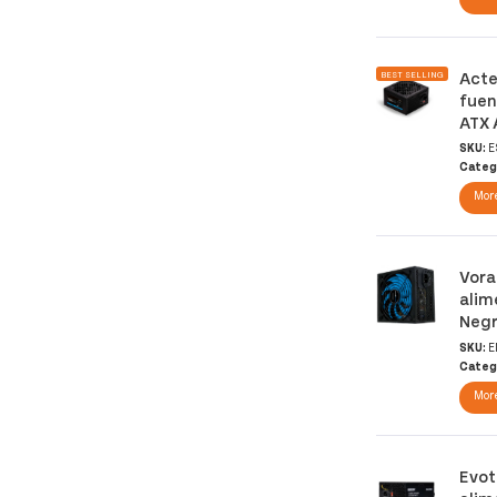
Acte
BEST SELLING
fuen
ATX 
SKU:
E
Categ
More
Vora
alim
Neg
SKU:
E
Categ
More
Evot