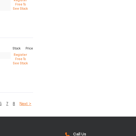
Free To
See Stock
Stock
Price
Register
Free To
See Stock
6
7
8
Next >
Call Us