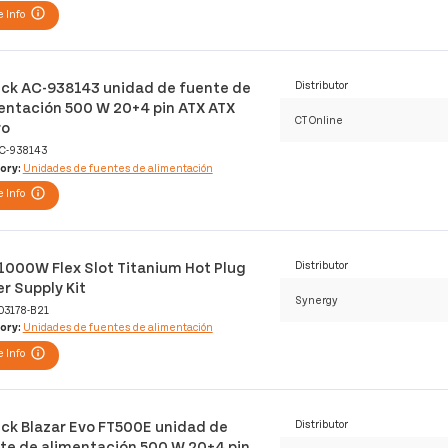
 Info
ck AC-938143 unidad de fuente de
Distributor
entación 500 W 20+4 pin ATX ATX
CT Online
ro
C-938143
ory:
Unidades de fuentes de alimentación
 Info
1000W Flex Slot Titanium Hot Plug
Distributor
r Supply Kit
Synergy
03178-B21
ory:
Unidades de fuentes de alimentación
 Info
ck Blazar Evo FT500E unidad de
Distributor
te de alimentación 500 W 20+4 pin