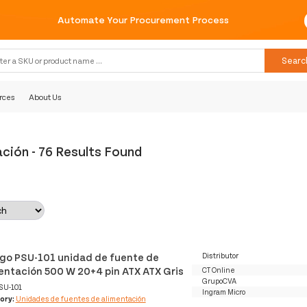
Automate Your Procureme
Searc
rces
About Us
ación
-
76 Results Found
go PSU-101 unidad de fuente de
Distributor
entación 500 W 20+4 pin ATX ATX Gris
CT Online
GrupoCVA
SU-101
Ingram Micro
ory:
Unidades de fuentes de alimentación