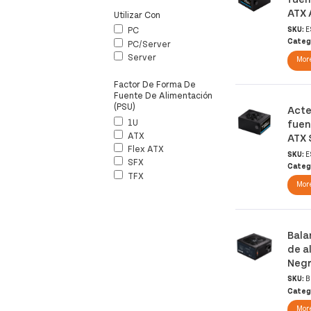
ATX 
Utilizar Con
SKU:
E
PC
Categ
PC/server
Server
More
Factor De Forma De
Fuente De Alimentación
(PSU)
Acte
1U
fuen
ATX
ATX 
Flex ATX
SKU:
E
SFX
Categ
TFX
More
Bala
de a
Neg
SKU:
B
Categ
More