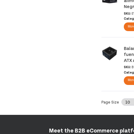
alim
Neg
SKU:
E
Categ
More
Bala
fuen
ATX 
SKU:
B
Categ
More
Page Size
Meet the B2B eCommerce plat