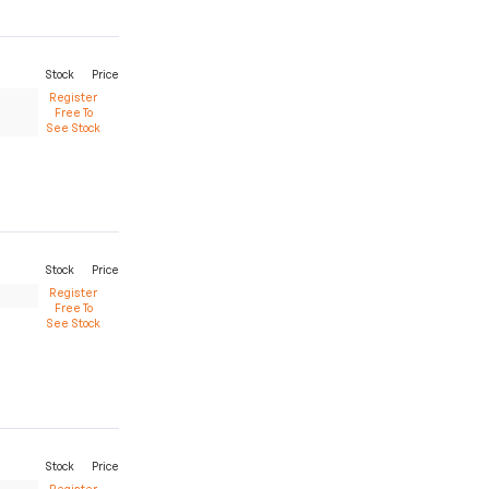
Stock
Price
Register
Free To
See Stock
Stock
Price
Register
Free To
See Stock
Stock
Price
Register