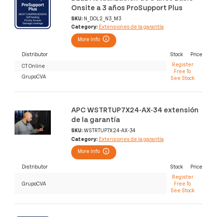
Onsite a 3 años ProSupport Plus
SKU:
N_DOL2_N3_M3
Category:
Extensiones de la garantía
More Info
Distributor
Stock
Price
Register
CT Online
Free To
GrupoCVA
See Stock
APC WSTRTUP7X24-AX-34 extensión
de la garantía
SKU:
WSTRTUP7X24-AX-34
Category:
Extensiones de la garantía
More Info
Distributor
Stock
Price
Register
GrupoCVA
Free To
See Stock