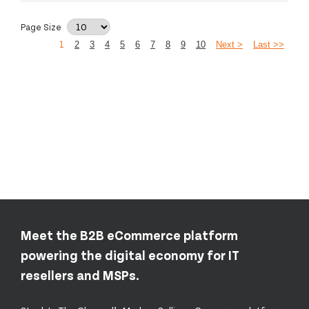
Page Size
1
2
3
4
5
6
7
8
9
10
Next >
Last >>
Meet the B2B eCommerce platform
powering the digital economy for IT
resellers and MSPs.