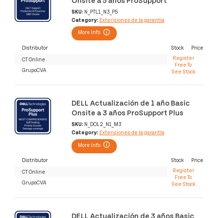
SKU:
N_PTL1_N3_P5
Category:
Extensiones de la garantía
More Info
Distributor
Stock
Price
Register
CT Online
Free To
GrupoCVA
See Stock
DELL Actualización de 1 año Basic
Onsite a 3 años ProSupport Plus
SKU:
N_DOL2_N1_M3
Category:
Extensiones de la garantía
More Info
Distributor
Stock
Price
Register
CT Online
Free To
GrupoCVA
See Stock
DELL Actualización de 3 años Basic