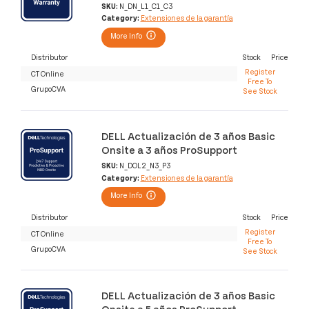
SKU:
N_DN_L1_C1_C3
Category:
Extensiones de la garantía
More Info
Distributor
Stock
Price
Register
CT Online
Free To
GrupoCVA
See Stock
DELL Actualización de 3 años Basic
Onsite a 3 años ProSupport
SKU:
N_DOL2_N3_P3
Category:
Extensiones de la garantía
More Info
Distributor
Stock
Price
Register
CT Online
Free To
GrupoCVA
See Stock
DELL Actualización de 3 años Basic
Onsite a 5 años ProSupport