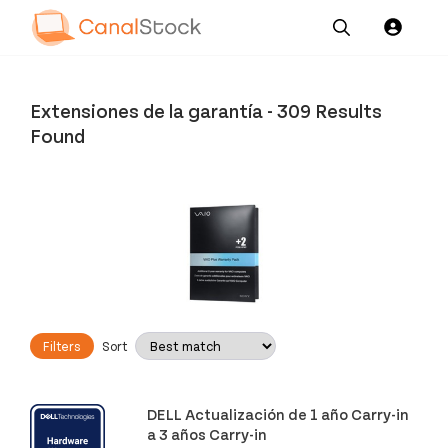
Our
Channel News and
About
Pricing
Services
Resources
Us
Extensiones de la garantía
-
309 Results
Found
Filters
Sort
DELL Actualización de 1 año Carry-in
a 3 años Carry-in