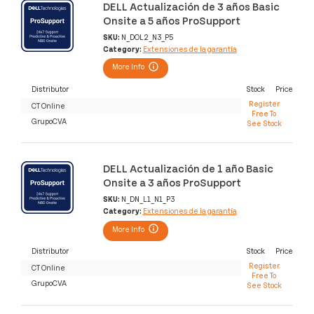
DELL Actualización de 3 años Basic
Onsite a 5 años ProSupport
SKU:
N_DOL2_N3_P5
Category:
Extensiones de la garantía
More Info
Distributor
Stock
Price
Register
CT Online
Free To
GrupoCVA
See Stock
DELL Actualización de 1 año Basic
Onsite a 3 años ProSupport
SKU:
N_DN_L1_N1_P3
Category:
Extensiones de la garantía
More Info
Distributor
Stock
Price
Register
CT Online
Free To
GrupoCVA
See Stock