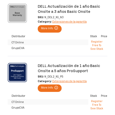
DELL Actualización de 1 año Basic
Onsite a 3 años Basic Onsite
SKU:
N_DOL2_N1_N3
Category:
Extensiones de la garantía
More Info
Distributor
Stock
Price
Register
CT Online
Free To
GrupoCVA
See Stock
DELL Actualización de 1 año Basic
Onsite a 5 años ProSupport
SKU:
N_DOL2_N1_P5
Category:
Extensiones de la garantía
More Info
Distributor
Stock
Price
Register
CT Online
Free To
GrupoCVA
See Stock