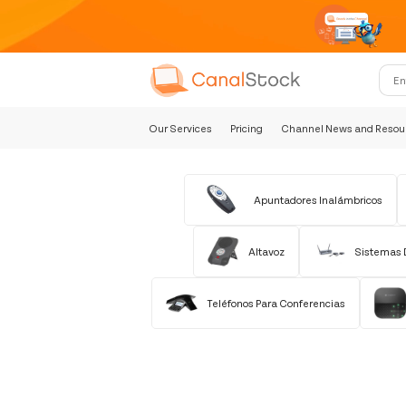
Our Services
Pricing
Channel News and Resou
Apuntadores Inalámbricos
Altavoz
Sistemas 
Teléfonos Para Conferencias