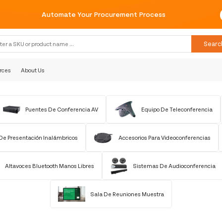
Automate Your Procurement Proce
Searc
rces
About Us
Puentes De Conferencia AV
Equipo De Teleconferencia
De Presentación Inalámbricos
Accesorios Para Videoconferencias
Altavoces Bluetooth Manos Libres
Sistemas De Audioconferencia
Sala De Reuniones Muestra