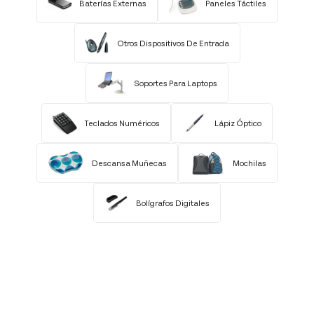
Baterías Externas
Paneles Táctiles
Otros Dispositivos De Entrada
Soportes Para Laptops
Teclados Numéricos
Lápiz Óptico
Descansa Muñecas
Mochilas
Bolígrafos Digitales