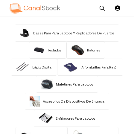
Our
Channel News and
About
Pricing
Services
Resources
Us
Bases Para Para Laptops Y Replicadores De Puertos
Teclados
Ratones
Lápiz Digital
Alfombrillas Para Ratón
Maletines Para Laptops
Accesorios De Dispositivos De Entrada
Enfriadores Para Laptops