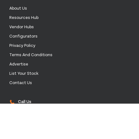
About Us
Resources Hub
Vendor Hubs
Configurators
Privacy Policy
Terms And Conditions
Advertise
List Your Stock
Contact Us
Call Us
+52 55 4172 0136
Email Us
sales@stockinthechannel.com
Address