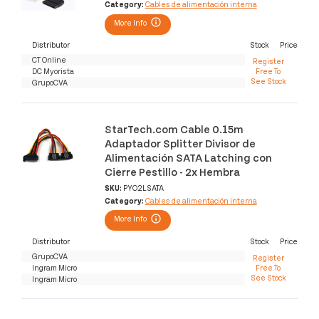
Category:
Cables de alimentación interna
More Info
Distributor
Stock
Price
CT Online
Register
DC Myorista
Free To
See Stock
GrupoCVA
StarTech.com Cable 0.15m
Adaptador Splitter Divisor de
Alimentación SATA Latching con
Cierre Pestillo - 2x Hembra
SKU:
PYO2LSATA
Category:
Cables de alimentación interna
More Info
Distributor
Stock
Price
GrupoCVA
Register
Ingram Micro
Free To
See Stock
Ingram Micro