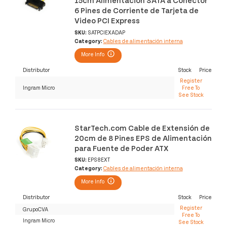
6 Pines de Corriente de Tarjeta de
Video PCI Express
SKU:
SATPCIEXADAP
Category:
Cables de alimentación interna
More Info
Distributor
Stock
Price
Register
Ingram Micro
Free To
See Stock
StarTech.com Cable de Extensión de
20cm de 8 Pines EPS de Alimentación
para Fuente de Poder ATX
SKU:
EPS8EXT
Category:
Cables de alimentación interna
More Info
Distributor
Stock
Price
Register
GrupoCVA
Free To
Ingram Micro
See Stock