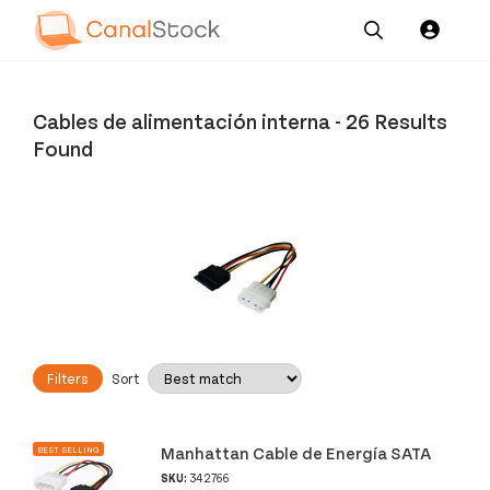
Our
Channel News and
About
Pricing
Services
Resources
Us
Cables de alimentación interna
-
26 Results
Found
Filters
Sort
Manhattan Cable de Energía SATA
BEST SELLING
SKU:
342766