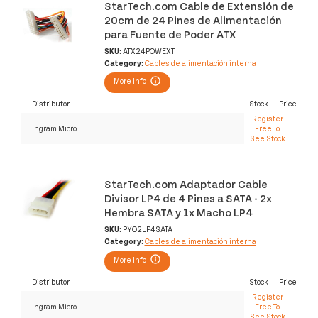
StarTech.com Cable de Extensión de
20cm de 24 Pines de Alimentación
para Fuente de Poder ATX
SKU:
ATX24POWEXT
Category:
Cables de alimentación interna
More Info
Distributor
Stock
Price
Register
Ingram Micro
Free To
See Stock
StarTech.com Adaptador Cable
Divisor LP4 de 4 Pines a SATA - 2x
Hembra SATA y 1x Macho LP4
SKU:
PYO2LP4SATA
Category:
Cables de alimentación interna
More Info
Distributor
Stock
Price
Register
Ingram Micro
Free To
See Stock