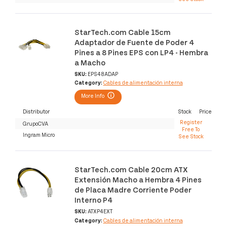
StarTech.com Cable 15cm
Adaptador de Fuente de Poder 4
Pines a 8 Pines EPS con LP4 - Hembra
a Macho
SKU:
EPS48ADAP
Category:
Cables de alimentación interna
More Info
Distributor
Stock
Price
Register
GrupoCVA
Free To
Ingram Micro
See Stock
StarTech.com Cable 20cm ATX
Extensión Macho a Hembra 4 Pines
de Placa Madre Corriente Poder
Interno P4
SKU:
ATXP4EXT
Category:
Cables de alimentación interna