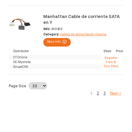
Manhattan Cable de corriente SATA
en Y
SKU:
349369
Category:
Cables de alimentación interna
More Info
Distributor
Stock
Price
CT Online
Register
DC Myorista
Free To
See Stock
GrupoCVA
Page Size
1
2
3
Next >