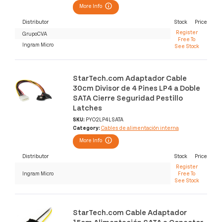
More Info
Distributor
Stock
Price
Register
GrupoCVA
Free To
Ingram Micro
See Stock
StarTech.com Adaptador Cable
30cm Divisor de 4 Pines LP4 a Doble
SATA Cierre Seguridad Pestillo
Latches
SKU:
PYO2LP4LSATA
Category:
Cables de alimentación interna
More Info
Distributor
Stock
Price
Register
Ingram Micro
Free To
See Stock
StarTech.com Cable Adaptador
15cm Alimentación SATA a Conector