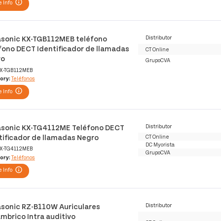
 Info
sonic KX-TGB112MEB teléfono
Distributor
fono DECT Identificador de llamadas
CT Online
ro
GrupoCVA
X-TGB112MEB
ory:
Teléfonos
 Info
sonic KX-TG4112ME Teléfono DECT
Distributor
tificador de llamadas Negro
CT Online
DC Myorista
X-TG4112MEB
GrupoCVA
ory:
Teléfonos
 Info
sonic RZ-B110W Auriculares
Distributor
ámbrico Intra auditivo