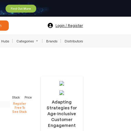
Find Out More
h
Login / Register
Hubs
Categories
Brands
Distributors
Stock
Price
Adapting
Register
Strategies for
Free To
See Stock
Age-Inclusive
Customer
Engagement