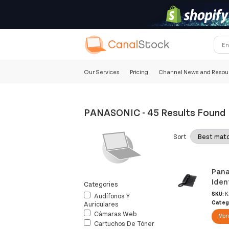
Our Services
Pricing
Channel News and Resou
PANASONIC
-
45 Results Found
Sort
Pana
Iden
Categories
SKU:
K
Audífonos Y
Categ
Auriculares
Cámaras Web
More
Cartuchos De Tóner