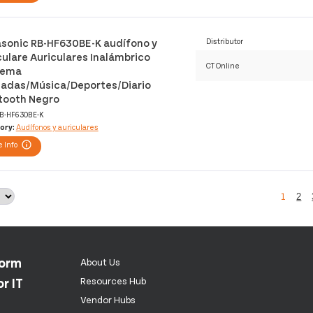
sonic RB-HF630BE-K audífono y
Distributor
culare Auriculares Inalámbrico
CT Online
dema
adas/Música/Deportes/Diario
tooth Negro
B-HF630BE-K
ory:
Audífonos y auriculares
 Info
1
2
form
About Us
r IT
Resources Hub
Vendor Hubs