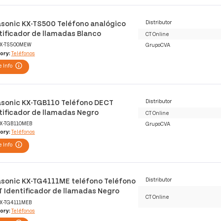
sonic KX-TS500 Teléfono analógico
Distributor
tificador de llamadas Blanco
CT Online
X-TS500MEW
GrupoCVA
ory:
Teléfonos
 Info
sonic KX-TGB110 Teléfono DECT
Distributor
tificador de llamadas Negro
CT Online
X-TGB110MEB
GrupoCVA
ory:
Teléfonos
 Info
sonic KX-TG4111ME teléfono Teléfono
Distributor
 Identificador de llamadas Negro
CT Online
X-TG4111MEB
ory:
Teléfonos