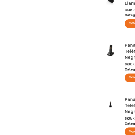
Llam
SKU:
R
Categ
More
Pana
Telé
Neg
SKU:
K
Categ
More
Pana
Telé
Neg
SKU:
K
Categ
More