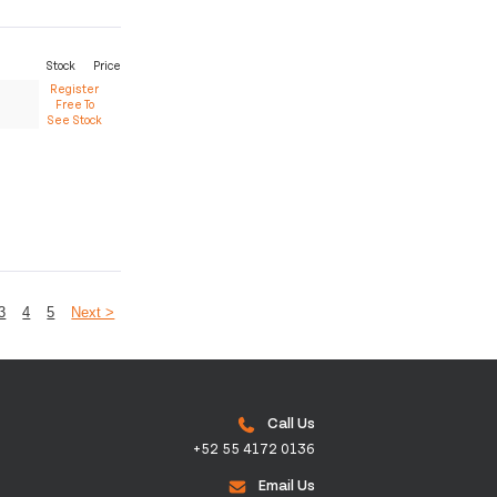
Stock
Price
Register
Free To
See Stock
3
4
5
Next >
Call Us
+52 55 4172 0136
Email Us