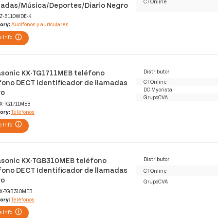
CT Online
adas/Música/Deportes/Diario Negro
Z-B110WDE-K
ory:
Audífonos y auriculares
 Info
sonic KX-TG1711MEB teléfono
Distributor
fono DECT Identificador de llamadas
CT Online
DC Myorista
ro
GrupoCVA
X-TG1711MEB
ory:
Teléfonos
 Info
sonic KX-TGB310MEB teléfono
Distributor
fono DECT Identificador de llamadas
CT Online
ro
GrupoCVA
X-TGB310MEB
ory:
Teléfonos
 Info