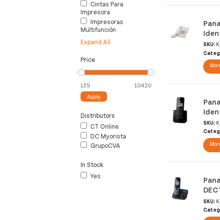
Cintas Para
Impresora
Impresoras
Pana
Multifunción
Iden
Expand All
SKU:
K
Categ
Price
More
Apply
Pana
Iden
Distributors
SKU:
K
CT Online
Categ
DC Myorista
More
GrupoCVA
In Stock
Yes
Pana
DECT
SKU:
K
Categ