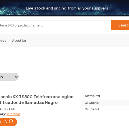
Live stock and pricing from all your suppliers
Searc
rces
About Us
sonic KX-TS500 Teléfono analógico
Distributor
tificador de llamadas Negro
CT Online
X-TS500MEB
GrupoCVA
ory:
Teléfonos
 Info