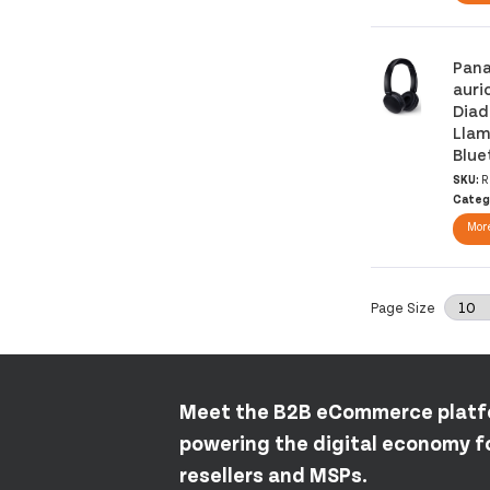
Pana
auri
Dia
Llam
Blue
SKU:
R
Categ
More
Page Size
Meet the B2B eCommerce plat
powering the digital economy fo
resellers and MSPs.