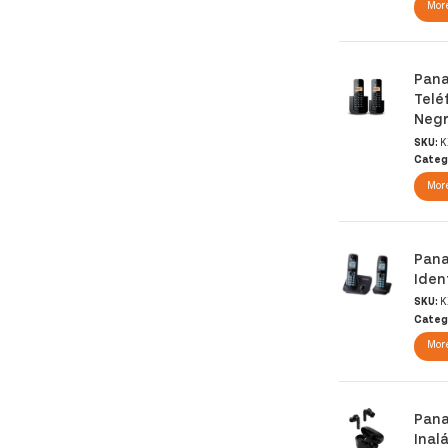
More
Pana
Telé
Neg
SKU:
K
Categ
More
Pana
Iden
SKU:
K
Categ
More
Pana
Inal